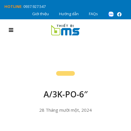
HOTLINE:
0937.927.547
Giới thiệu
Hướng dẫn
FAQs
A/3K-PO-6″
28 Tháng mười một, 2024