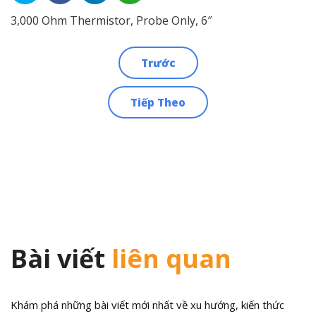
3,000 Ohm Thermistor, Probe Only, 6″
Trước
Điều
Tiếp Theo
hướng
bài
viết
Bài viết
liên quan
Khám phá những bài viết mới nhất về xu hướng, kiến thức