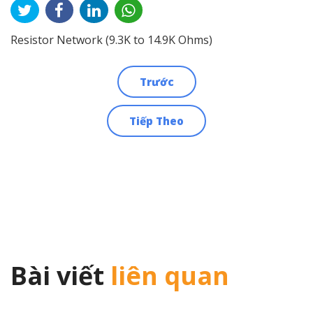
Resistor Network (9.3K to 14.9K Ohms)
Trước
Điều
Tiếp Theo
hướng
bài
viết
Bài viết
liên quan