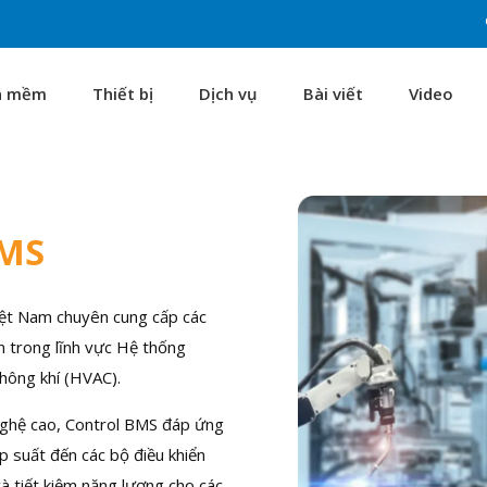
n mềm
Thiết bị
Dịch vụ
Bài viết
Video
MS
Việt Nam chuyên cung cấp các
iến trong lĩnh vực Hệ thống
hông khí (HVAC).
ghệ cao, Control BMS đáp ứng
p suất đến các bộ điều khiển
và tiết kiệm năng lượng cho các