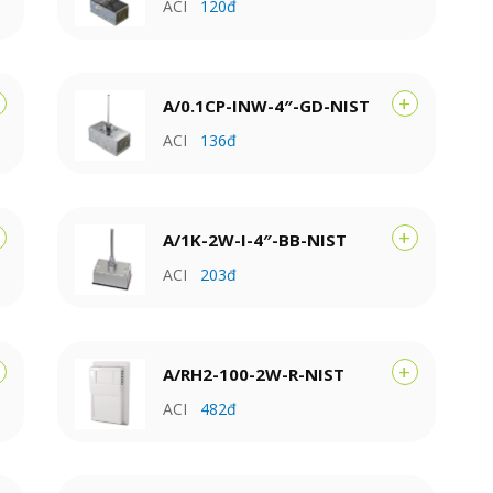
ACI
120đ
+
A/0.1CP-INW-4″-GD-NIST
ACI
136đ
+
A/1K-2W-I-4″-BB-NIST
ACI
203đ
+
A/RH2-100-2W-R-NIST
ACI
482đ