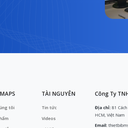
EMAPS
TÀI NGUYÊN
Công Ty TNH
úng tôi
Tin tức
Địa chỉ:
81 Cách
HCM, Việt Nam
phẩm
Videos
Email:
thietbibm