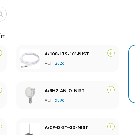
ẩm
+
A/100-LTS-10′-NIST
ACI
262đ
+
A/RH2-AN-O-NIST
ACI
500đ
+
A/CP-D-8″-GD-NIST