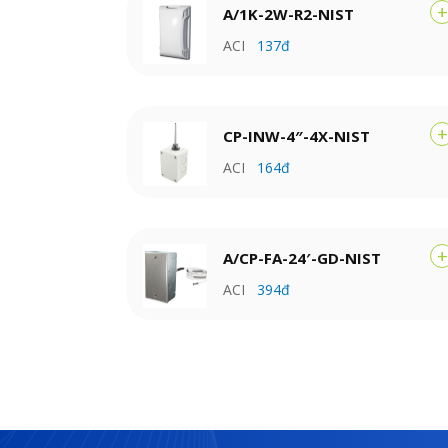
+
A/1K-2W-R2-NIST
ACI
137đ
+
CP-INW-4″-4X-NIST
ACI
164đ
+
A/CP-FA-24′-GD-NIST
ACI
394đ