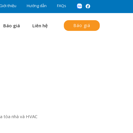
Giới thiệu
Hướng dẫn
FAQs
Báo giá
Liên hệ
Báo giá
óa tòa nhà và HVAC