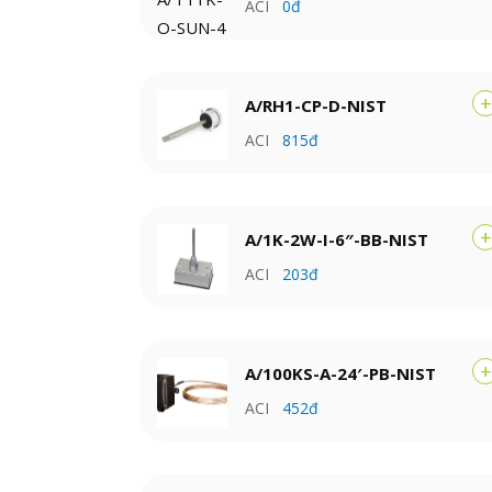
ACI
0đ
+
A/RH1-CP-D-NIST
ACI
815đ
+
A/1K-2W-I-6″-BB-NIST
ACI
203đ
+
A/100KS-A-24′-PB-NIST
ACI
452đ