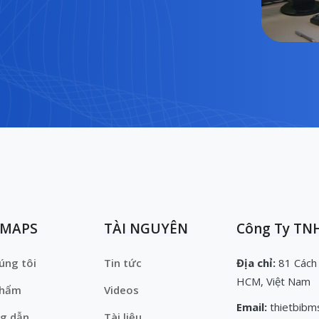
EMAPS
TÀI NGUYÊN
Công Ty TNH
úng tôi
Tin tức
Địa chỉ:
81 Cách
HCM, Việt Nam
phẩm
Videos
Email:
thietbibm
g dẫn
Tài liệu