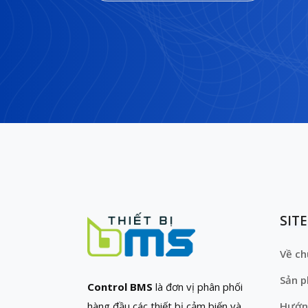
SIT
Về ch
Sản 
Control BMS
là đơn vị phân phối
hàng đầu các thiết bị cảm biến và
Hướn