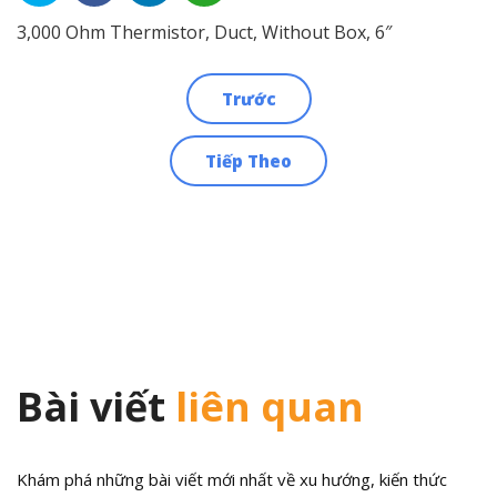
3,000 Ohm Thermistor, Duct, Without Box, 6″
Trước
Điều
Tiếp Theo
hướng
bài
viết
Bài viết
liên quan
Khám phá những bài viết mới nhất về xu hướng, kiến thức