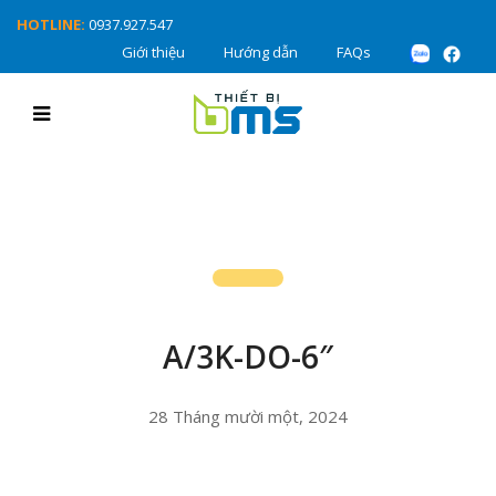
HOTLINE:
0937.927.547
Giới thiệu
Hướng dẫn
FAQs
A/3K-DO-6″
28 Tháng mười một, 2024