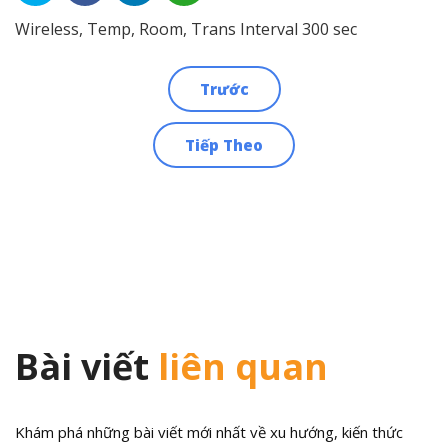
Wireless, Temp, Room, Trans Interval 300 sec
Trước
Điều
Tiếp Theo
hướng
bài
viết
Bài viết
liên quan
Khám phá những bài viết mới nhất về xu hướng, kiến thức