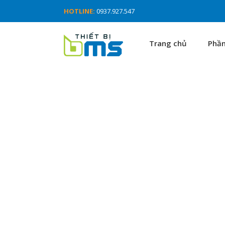
HOTLINE:
0937.927.547
Trang chủ
Phầ