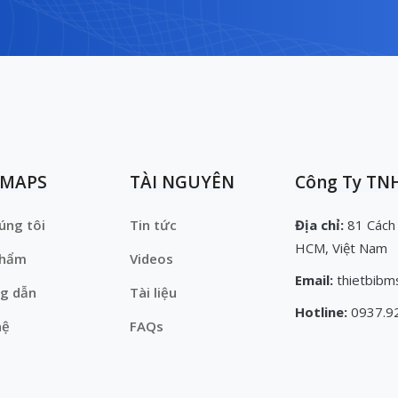
EMAPS
TÀI NGUYÊN
Công Ty TNH
úng tôi
Tin tức
Địa chỉ:
81 Cách
HCM, Việt Nam
phẩm
Videos
Email:
thietbibm
g dẫn
Tài liệu
Hotline:
0937.9
hệ
FAQs