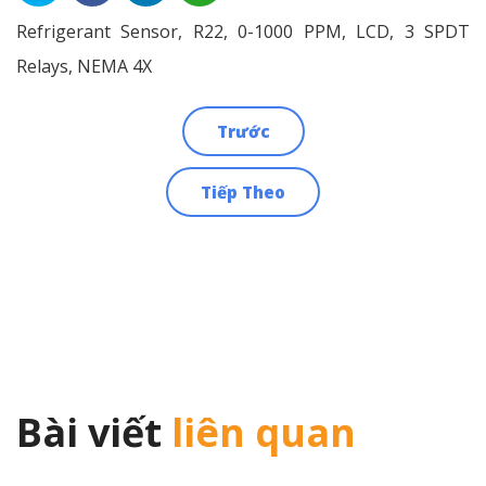
Refrigerant Sensor, R22, 0-1000 PPM, LCD, 3 SPDT
Relays, NEMA 4X
Trước
Điều
Tiếp Theo
hướng
bài
viết
Bài viết
liên quan