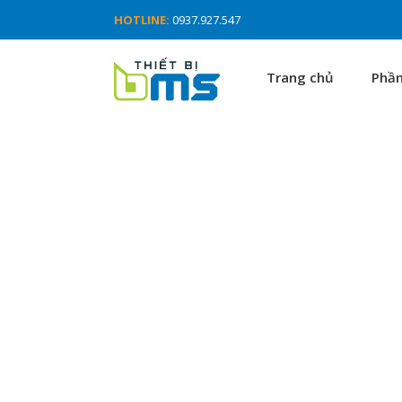
HOTLINE:
0937.927.547
Trang chủ
Phầ