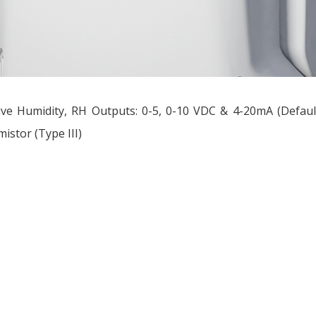
ive Humidity, RH Outputs: 0-5, 0-10 VDC & 4-20mA (Defau
istor (Type III)
ều
ớng
t