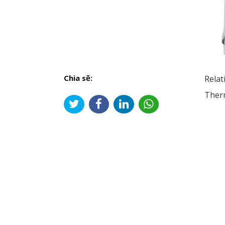
Chia sẽ:
Relat
Therm
Đi
hư
bài
viế