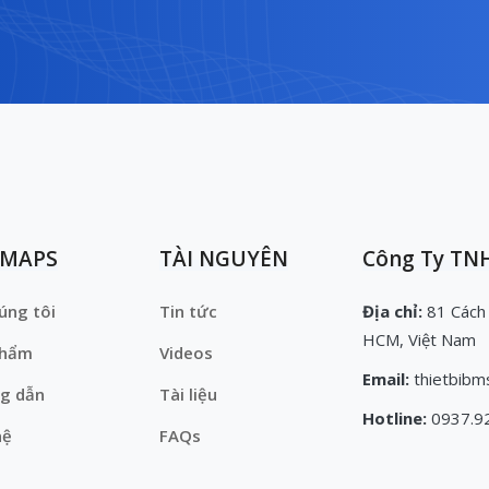
EMAPS
TÀI NGUYÊN
Công Ty TNH
úng tôi
Tin tức
Địa chỉ:
81 Cách
HCM, Việt Nam
phẩm
Videos
Email:
thietbibm
g dẫn
Tài liệu
Hotline:
0937.9
hệ
FAQs