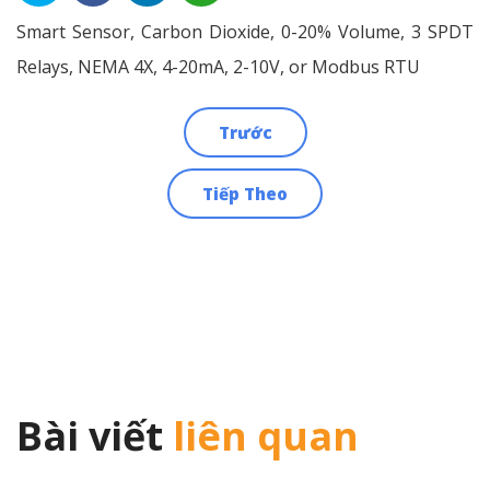
Smart Sensor, Carbon Dioxide, 0-20% Volume, 3 SPDT
Relays, NEMA 4X, 4-20mA, 2-10V, or Modbus RTU
Trước
Điều
Tiếp Theo
hướng
bài
viết
Bài viết
liên quan