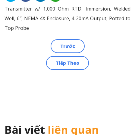
Transmitter w/ 1,000 Ohm RTD, Immersion, Welded
Well, 6″, NEMA 4X Enclosure, 4-20mA Output, Potted to
Top Probe
Trước
Điều
Tiếp Theo
hướng
bài
viết
Bài viết
liên quan