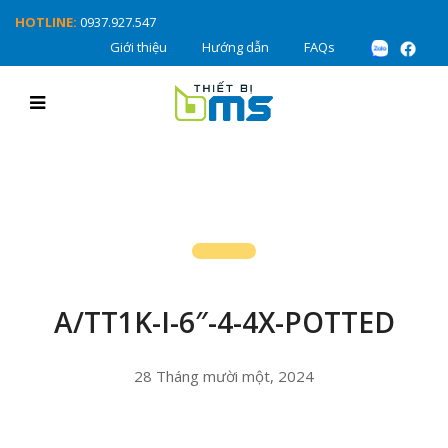
HOTLINE:
0937.927.547
Giới thiệu
Hướng dẫn
FAQs
A/TT1K-I-6″-4-4X-POTTED
28 Tháng mười một, 2024