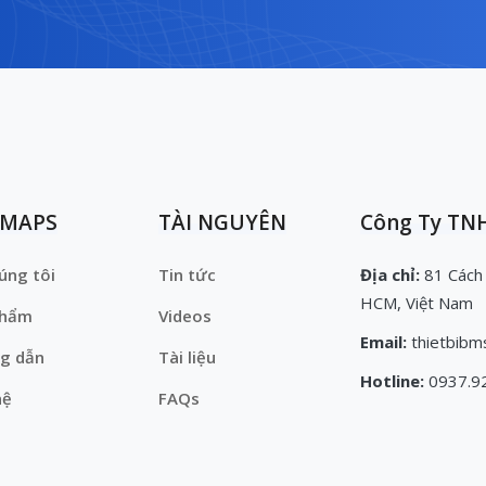
EMAPS
TÀI NGUYÊN
Công Ty TNH
úng tôi
Tin tức
Địa chỉ:
81 Cách
HCM, Việt Nam
phẩm
Videos
Email:
thietbibm
g dẫn
Tài liệu
Hotline:
0937.9
hệ
FAQs