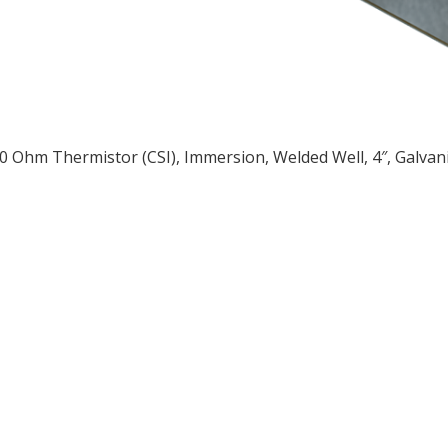
0 Ohm Thermistor (CSI), Immersion, Welded Well, 4″, Galvan
ều
ớng
t