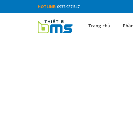
HOTLINE:
0937.927.547
Trang chủ
Phầ