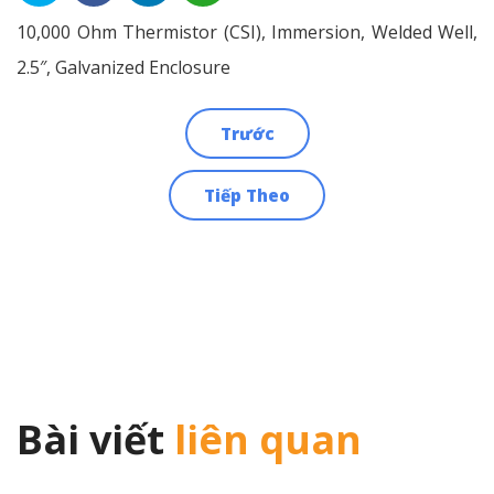
10,000 Ohm Thermistor (CSI), Immersion, Welded Well,
2.5″, Galvanized Enclosure
Trước
Điều
Tiếp Theo
hướng
bài
viết
Bài viết
liên quan