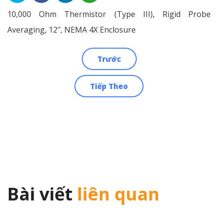
10,000 Ohm Thermistor (Type III), Rigid Probe
Averaging, 12″, NEMA 4X Enclosure
Trước
Điều
Tiếp Theo
hướng
bài
viết
Bài viết
liên quan