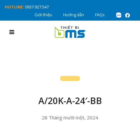
HOTLINE:
0937.927.547
Giới thiệu
Hướng dẫn
FAQs
A/20K-A-24′-BB
28 Tháng mười một, 2024