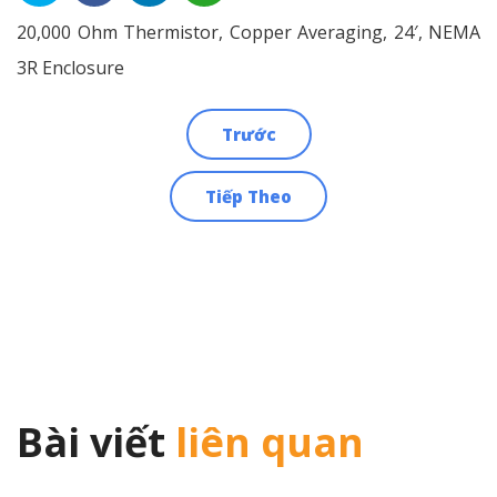
20,000 Ohm Thermistor, Copper Averaging, 24′, NEMA
3R Enclosure
Trước
Điều
Tiếp Theo
hướng
bài
viết
Bài viết
liên quan