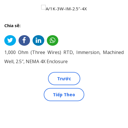
Chia sẽ:
1,000 Ohm (Three Wires) RTD, Immersion, Machined
Well, 2.5″, NEMA 4X Enclosure
Trước
Điều
Tiếp Theo
hướng
bài
viết