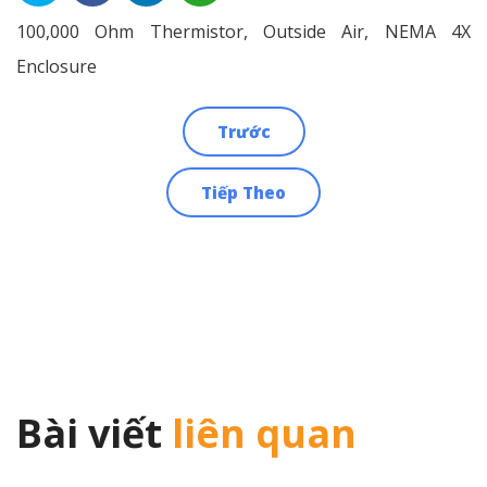
100,000 Ohm Thermistor, Outside Air, NEMA 4X
Enclosure
Trước
Điều
Tiếp Theo
hướng
bài
viết
Bài viết
liên quan