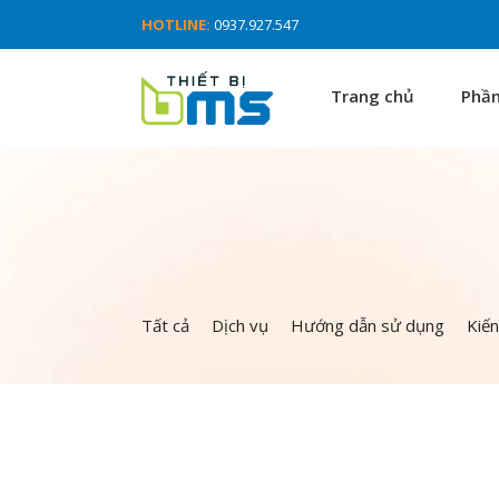
HOTLINE:
0937.927.547
Trang chủ
Phầ
Tất cả
Dịch vụ
Hướng dẫn sử dụng
Kiế