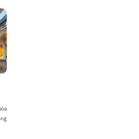
hóa
ông