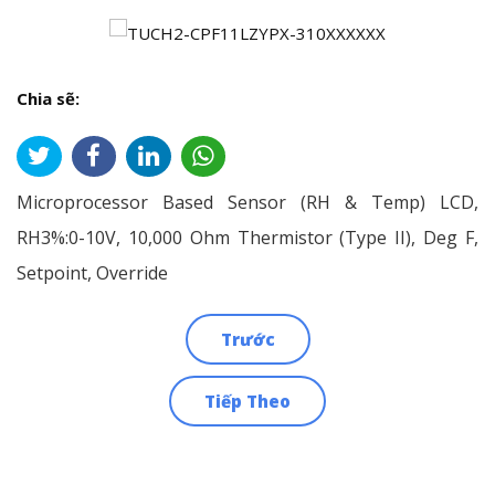
Chia sẽ:
Microprocessor Based Sensor (RH & Temp) LCD,
RH3%:0-10V, 10,000 Ohm Thermistor (Type II), Deg F,
Setpoint, Override
Trước
Điều
Tiếp Theo
hướng
bài