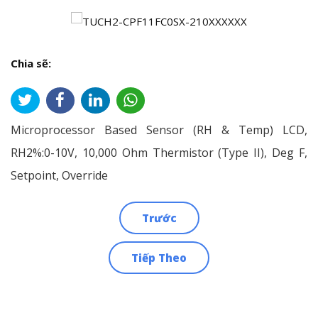
Chia sẽ:
Microprocessor Based Sensor (RH & Temp) LCD,
RH2%:0-10V, 10,000 Ohm Thermistor (Type II), Deg F,
Setpoint, Override
Trước
Điều
Tiếp Theo
hướng
bài