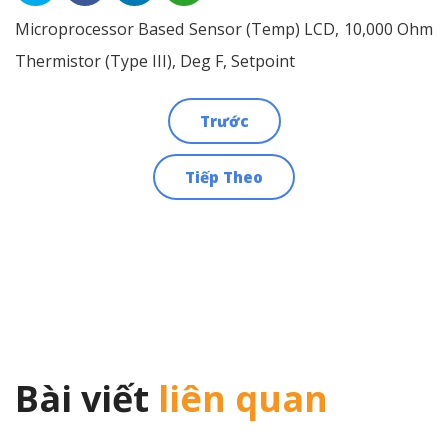
Microprocessor Based Sensor (Temp) LCD, 10,000 Ohm
Thermistor (Type III), Deg F, Setpoint
Trước
Điều
Tiếp Theo
hướng
bài
viết
Bài viết
liên quan