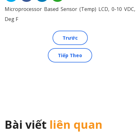
Microprocessor Based Sensor (Temp) LCD, 0-10 VDC,
Deg F
Trước
Điều
Tiếp Theo
hướng
bài
viết
Bài viết
liên quan