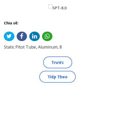
Chia sẽ:
Static Pitot Tube, Aluminum, 8
Trước
Điều
Tiếp Theo
hướng
bài
viết