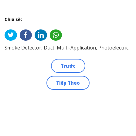
Chia sẽ:
Smoke Detector, Duct, Multi-Application, Photoelectric
Trước
Điều
Tiếp Theo
hướng
bài
viết