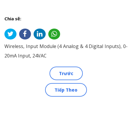
Chia sẽ:
Wireless, Input Module (4 Analog & 4 Digital Inputs), 0-
20mA Input, 24VAC
Trước
Điều
Tiếp Theo
hướng
bài
viết