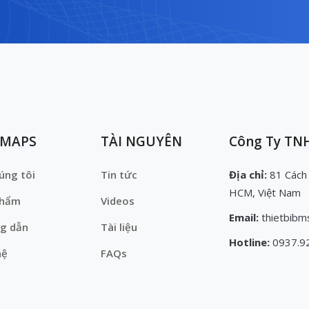
EMAPS
TÀI NGUYÊN
Công Ty TNH
úng tôi
Tin tức
Địa chỉ:
81 Cách
HCM, Việt Nam
phẩm
Videos
Email:
thietbibm
g dẫn
Tài liệu
Hotline:
0937.9
hệ
FAQs