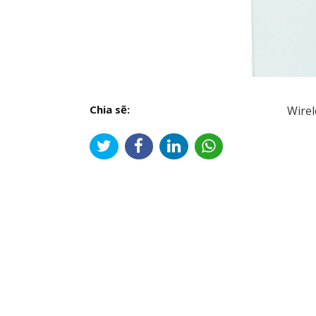
Chia sẽ:
Wirel
Đi
hư
bài
viế