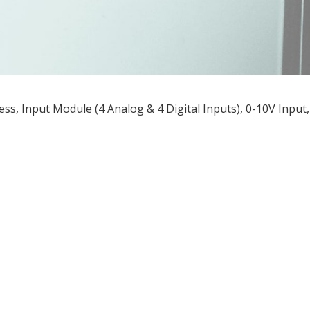
ess, Input Module (4 Analog & 4 Digital Inputs), 0-10V Inpu
ều
ớng
t