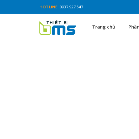
HOTLINE:
0937.927.547
Trang chủ
Phầ