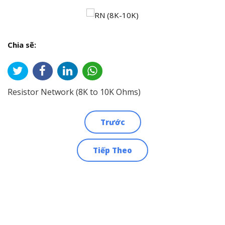
Chia sẽ:
Resistor Network (8K to 10K Ohms)
Trước
Điều
Tiếp Theo
hướng
bài
viết