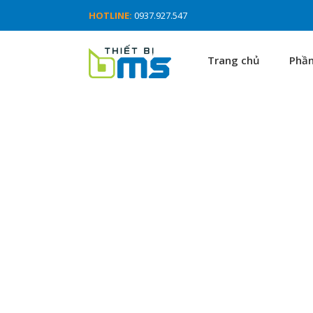
HOTLINE:
0937.927.547
Trang chủ
Phầ