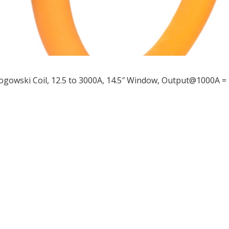
ogowski Coil, 12.5 to 3000A, 14.5″ Window, Output@1000A 
ều
ớng
t