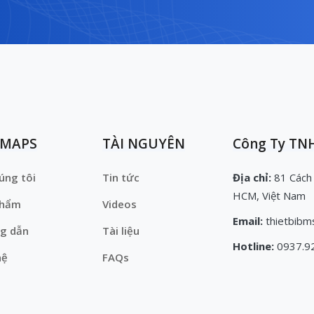
EMAPS
TÀI NGUYÊN
Công Ty TNH
úng tôi
Tin tức
Địa chỉ:
81 Cách
HCM, Việt Nam
phẩm
Videos
Email:
thietbibm
g dẫn
Tài liệu
Hotline:
0937.9
hệ
FAQs