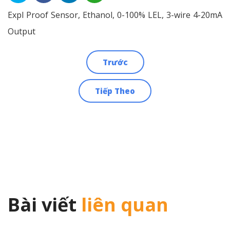
Expl Proof Sensor, Ethanol, 0-100% LEL, 3-wire 4-20mA
Output
Trước
Điều
Tiếp Theo
hướng
bài
viết
Bài viết
liên quan