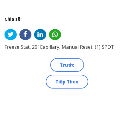
Chia sẽ:
Freeze Stat, 20′ Capillary, Manual Reset, (1) SPDT
Trước
Điều
Tiếp Theo
hướng
bài
viết