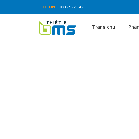
HOTLINE:
0937.927.547
Trang chủ
Phầ