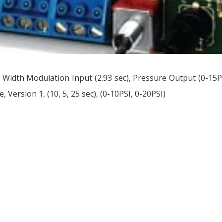
 Width Modulation Input (2.93 sec), Pressure Output (0-15P
, Version 1, (10, 5, 25 sec), (0-10PSI, 0-20PSI)
ều
ớng
t