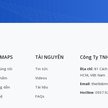
EMAPS
TÀI NGUYÊN
Công Ty TNH
úng tôi
Tin tức
Địa chỉ:
81 Cách
HCM, Việt Nam
phẩm
Videos
Email:
thietbibm
g dẫn
Tài liệu
Hotline:
0937.9
hệ
FAQs