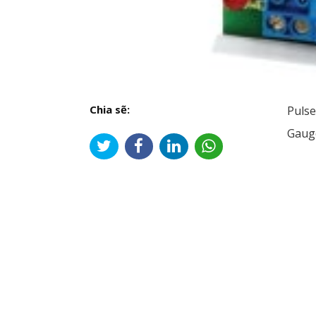
Chia sẽ:
Pulse
Gauge
Đi
hư
bài
viế