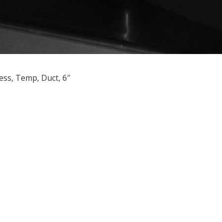
ess, Temp, Duct, 6″
ều
ớng
t