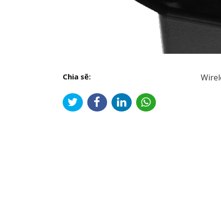
Chia sẽ:
Wirel
Đi
hư
bài
viế