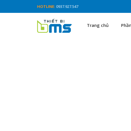
HOTLINE:
0937.927.547
Trang chủ
Phầ