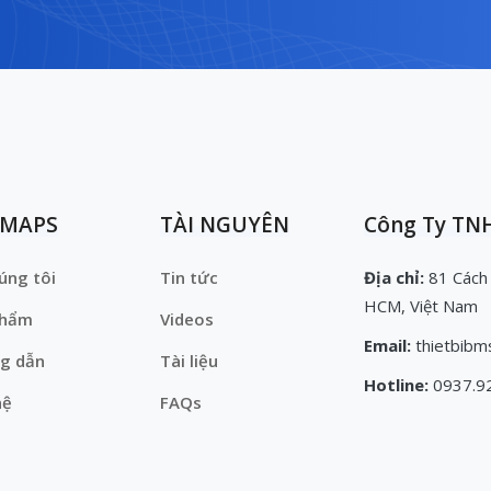
EMAPS
TÀI NGUYÊN
Công Ty TNH
úng tôi
Tin tức
Địa chỉ:
81 Cách
HCM, Việt Nam
phẩm
Videos
Email:
thietbibm
g dẫn
Tài liệu
Hotline:
0937.9
hệ
FAQs