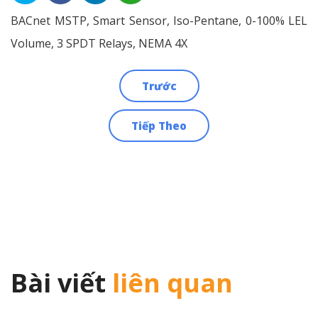
BACnet MSTP, Smart Sensor, Iso-Pentane, 0-100% LEL
Volume, 3 SPDT Relays, NEMA 4X
Trước
Điều
Tiếp Theo
hướng
bài
viết
Bài viết
liên quan