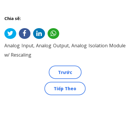
Chia sẽ:
Analog Input, Analog Output, Analog Isolation Module
w/ Rescaling
Trước
Điều
Tiếp Theo
hướng
bài
viết