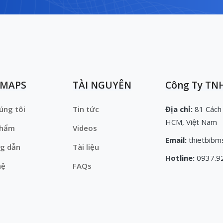
EMAPS
TÀI NGUYÊN
Công Ty TNH
úng tôi
Tin tức
Địa chỉ:
81 Cách
HCM, Việt Nam
phẩm
Videos
Email:
thietbibm
g dẫn
Tài liệu
Hotline:
0937.9
hệ
FAQs