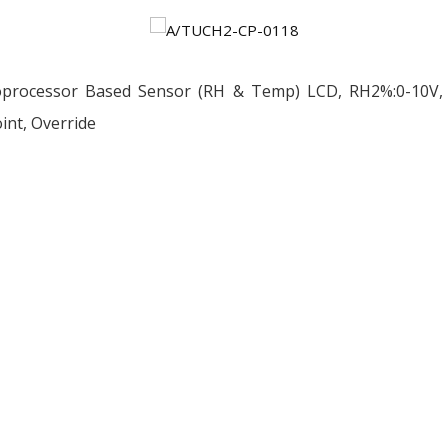
oprocessor Based Sensor (RH & Temp) LCD, RH2%:0-10V, 
int, Override
ều
ớng
t