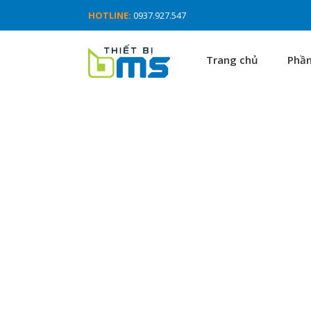
HOTLINE:
0937.927.547
Trang chủ
Phầ