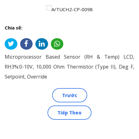
Chia sẽ:
Microprocessor Based Sensor (RH & Temp) LCD,
RH3%:0-10V, 10,000 Ohm Thermistor (Type II), Deg F,
Setpoint, Override
Trước
Điều
Tiếp Theo
hướng
bài