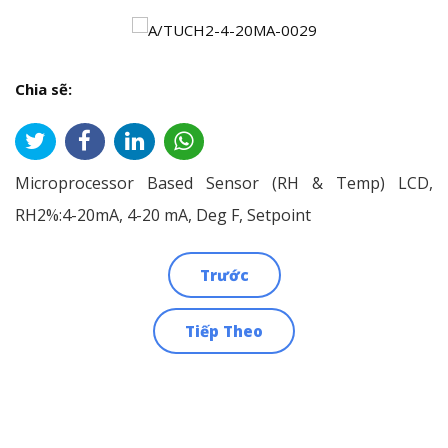
Chia sẽ:
Microprocessor Based Sensor (RH & Temp) LCD,
RH2%:4-20mA, 4-20 mA, Deg F, Setpoint
Trước
Điều
Tiếp Theo
hướng
bài
viết