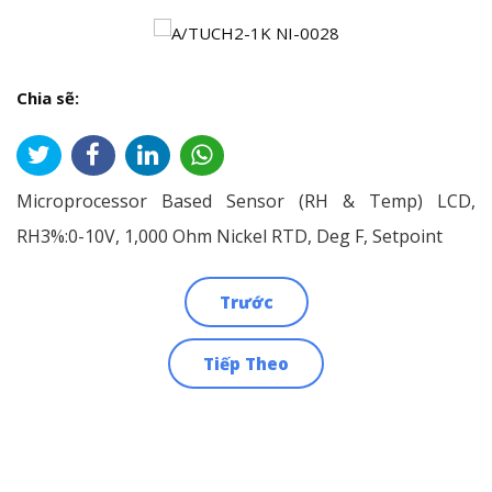
Chia sẽ:
Microprocessor Based Sensor (RH & Temp) LCD,
RH3%:0-10V, 1,000 Ohm Nickel RTD, Deg F, Setpoint
Trước
Điều
Tiếp Theo
hướng
bài
viết