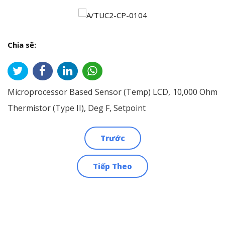
Chia sẽ:
Microprocessor Based Sensor (Temp) LCD, 10,000 Ohm
Thermistor (Type II), Deg F, Setpoint
Trước
Điều
Tiếp Theo
hướng
bài
viết