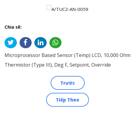
Chia sẽ:
Microprocessor Based Sensor (Temp) LCD, 10,000 Ohm
Thermistor (Type III), Deg F, Setpoint, Override
Trước
Điều
Tiếp Theo
hướng
bài
viết