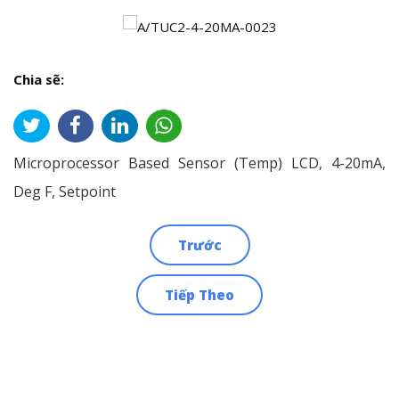
Chia sẽ:
Microprocessor Based Sensor (Temp) LCD, 4-20mA,
Deg F, Setpoint
Trước
Điều
Tiếp Theo
hướng
bài
viết