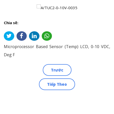
Chia sẽ:
Microprocessor Based Sensor (Temp) LCD, 0-10 VDC,
Deg F
Trước
Điều
Tiếp Theo
hướng
bài
viết