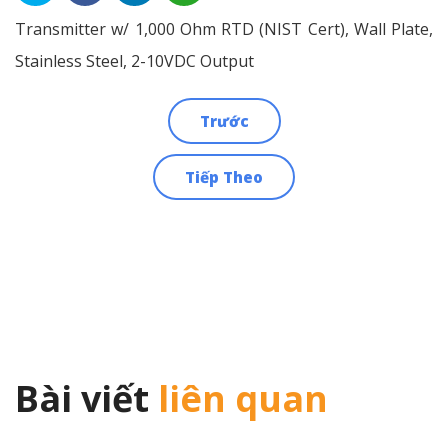
Transmitter w/ 1,000 Ohm RTD (NIST Cert), Wall Plate,
Stainless Steel, 2-10VDC Output
Trước
Điều
Tiếp Theo
hướng
bài
viết
Bài viết
liên quan