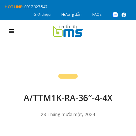
HOTLINE:
0937.927.547
Giới thiệu
Hướng dẫn
FAQs
A/TTM1K-RA-36″-4-4X
28 Tháng mười một, 2024