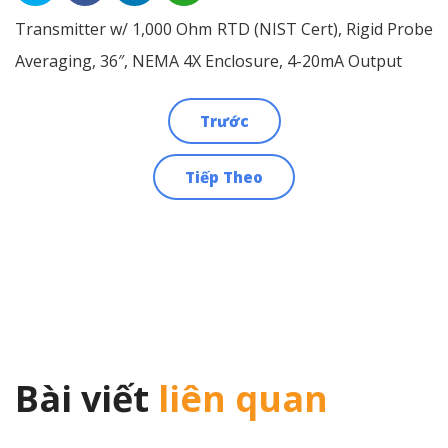
Transmitter w/ 1,000 Ohm RTD (NIST Cert), Rigid Probe
Averaging, 36″, NEMA 4X Enclosure, 4-20mA Output
Trước
Điều
Tiếp Theo
hướng
bài
viết
Bài viết
liên quan