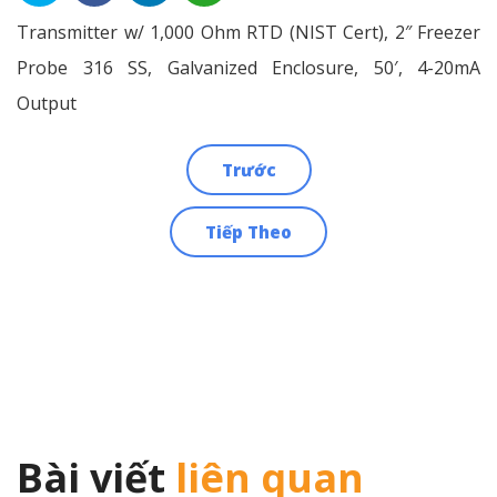
Transmitter w/ 1,000 Ohm RTD (NIST Cert), 2″ Freezer
Probe 316 SS, Galvanized Enclosure, 50′, 4-20mA
Output
Trước
Điều
Tiếp Theo
hướng
bài
viết
Bài viết
liên quan