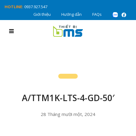
HOTLINE:
0937.927.547
Giới thiệu
Hướng dẫn
FAQs
A/TTM1K-LTS-4-GD-50′
28 Tháng mười một, 2024