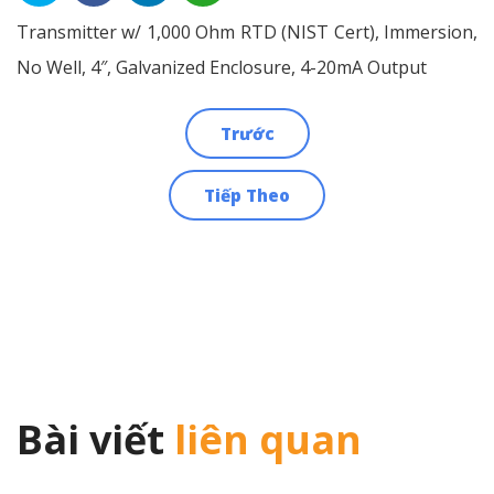
Transmitter w/ 1,000 Ohm RTD (NIST Cert), Immersion,
No Well, 4″, Galvanized Enclosure, 4-20mA Output
Trước
Điều
Tiếp Theo
hướng
bài
viết
Bài viết
liên quan