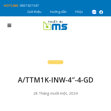
HOTLINE:
0937.927.547
Giới thiệu
Hướng dẫn
FAQs
A/TTM1K-INW-4″-4-GD
28 Tháng mười một, 2024