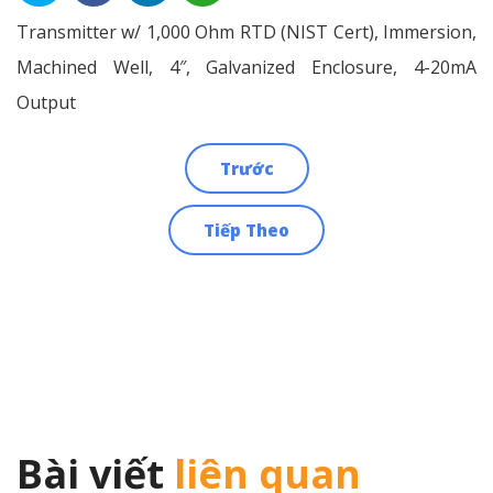
Transmitter w/ 1,000 Ohm RTD (NIST Cert), Immersion,
Machined Well, 4″, Galvanized Enclosure, 4-20mA
Output
Trước
Điều
Tiếp Theo
hướng
bài
viết
Bài viết
liên quan