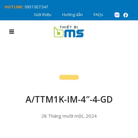
HOTLINE:
0937.927.547
Giới thiệu
Hướng dẫn
FAQs
A/TTM1K-IM-4″-4-GD
28 Tháng mười một, 2024