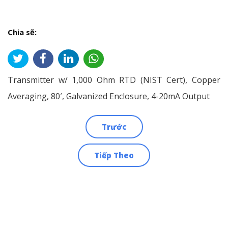
Chia sẽ:
Transmitter w/ 1,000 Ohm RTD (NIST Cert), Copper
Averaging, 80′, Galvanized Enclosure, 4-20mA Output
Trước
Điều
Tiếp Theo
hướng
bài
viết