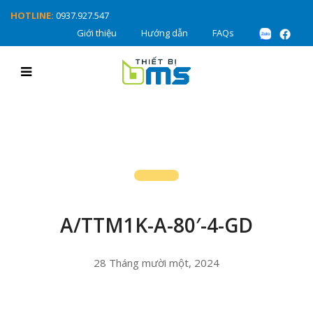
HOTLINE:
0937.927.547
Giới thiệu
Hướng dẫn
FAQs
A/TTM1K-A-80′-4-GD
28 Tháng mười một, 2024