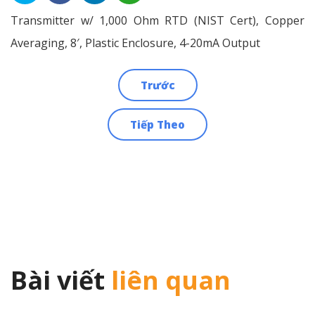
Transmitter w/ 1,000 Ohm RTD (NIST Cert), Copper
Averaging, 8′, Plastic Enclosure, 4-20mA Output
Trước
Điều
Tiếp Theo
hướng
bài
viết
Bài viết
liên quan