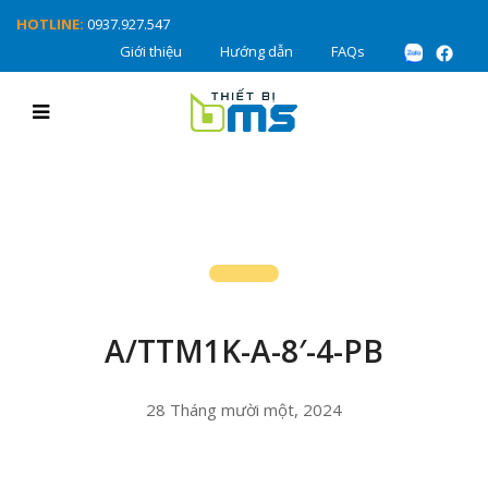
HOTLINE:
0937.927.547
Giới thiệu
Hướng dẫn
FAQs
A/TTM1K-A-8′-4-PB
28 Tháng mười một, 2024